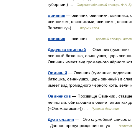
губернии.) …
Энциклопедический словарь Ф.А. Бр
овинник
— овинник, овинники, овинника, о
овинником, овинниками, овиннике, овинник
Зализняку») …
Формы слов
воинник
— овинник …
Краткий словарь анаг
Дедушка овинный
— Овинник (гуменник, 
овинный батюшка, овиннушко, царь овинны
Овинник имеет вид громадного чёрного к
Овинный
— Овинник (гуменник, подовинни
батюшка, овиннушко, царь овинный) в сла
имеет вид громадного чёрного кота, вел
Овинников
— Прозвище Овинник , ставше
нечистый, обитающий в овине так же как д
(«Ономастикон»)) …
Русские фамилии
Духи славян
— Это служебный список ста
Данное предупреждение не ус …
Википед