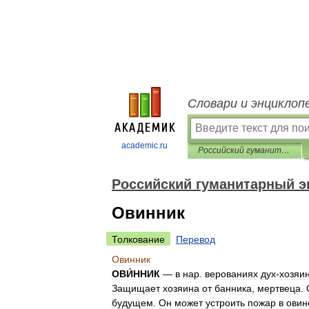
Словари и энциклоп
academic.ru
Российский гуманитарный энциклопедический словарь
Российский гуманитарный э
Овинник
Толкование
Перевод
Овинник
ОВИ́ННИК
—
в
нар
.
верованиях
дух
-
хозяи
Защищает
хозяина
от
банника
,
мертвеца
.
будущем
.
Он
может
устроить
пожар
в
овин