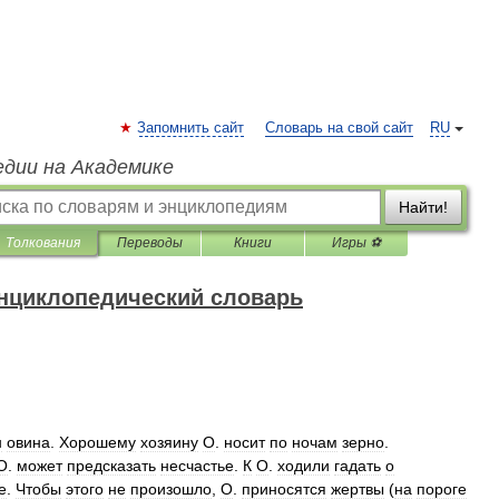
Запомнить сайт
Словарь на свой сайт
RU
едии на Академике
Найти!
Толкования
Переводы
Книги
Игры ⚽
нциклопедический словарь
н
овина
.
Хорошему
хозяину
О
.
носит
по
ночам
зерно
.
О
.
может
предсказать
несчастье
.
К
О
.
ходили
гадать
о
е
.
Чтобы
этого
не
произошло
,
О
.
приносятся
жертвы
(
на
пороге