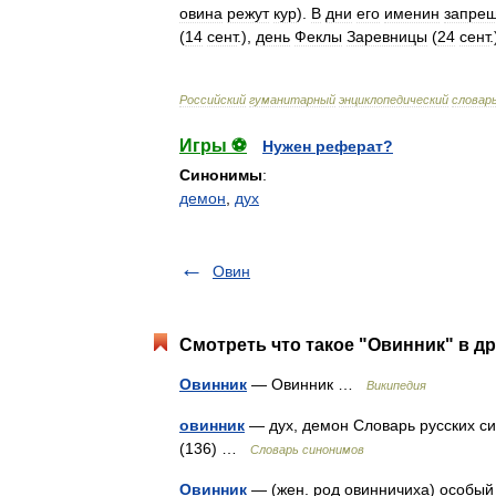
овина
режут
кур
).
В
дни
его
именин
запре
(
14
сент
.),
день
Феклы
Заревницы
(
24
сент
Российский
гуманитарный
энциклопедический
словар
Игры ⚽
Нужен реферат?
Синонимы
:
демон
,
дух
Овин
Смотреть что такое "Овинник" в др
Овинник
— Овинник …
Википедия
овинник
— дух, демон Словарь русских син
(136) …
Словарь синонимов
Овинник
— (жен. род овинничиха) особый 