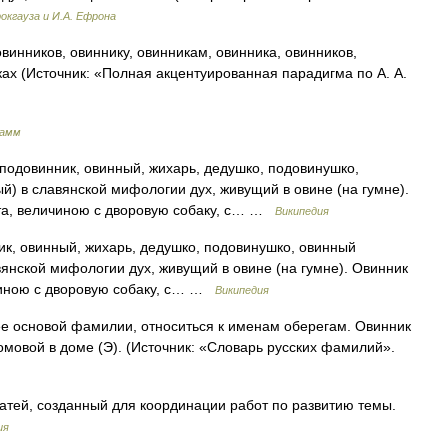
окгауза и И.А. Ефрона
винников, овиннику, овинникам, овинника, овинников,
ах (Источник: «Полная акцентуированная парадигма по А. А.
рамм
подовинник, овинный, жихарь, дедушко, подовинушко,
й) в славянской мифологии дух, живущий в овине (на гумне).
ота, величиною с дворовую собаку, с… …
Википедия
к, овинный, жихарь, дедушко, подовинушко, овинный
вянской мифологии дух, живущий в овине (на гумне). Овинник
ичиною с дворовую собаку, с… …
Википедия
е основой фамилии, относиться к именам оберегам. Овинник
омовой в доме (Э). (Источник: «Словарь русских фамилий».
тей, созданный для координации работ по развитию темы.
ия