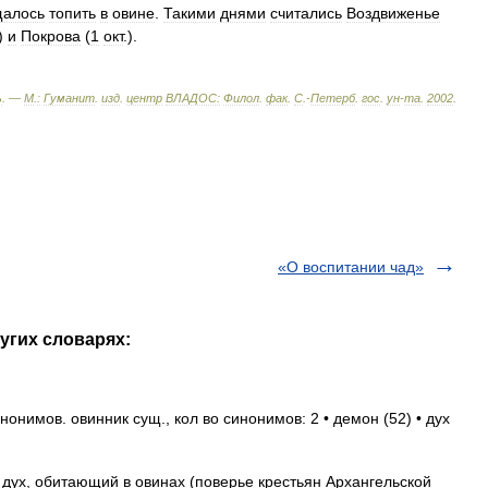
щалось
топить
в
овине
.
Такими
днями
считались
Воздвиженье
.)
и
Покрова
(
1
окт
.).
ь
. —
М
.
:
Гуманит
.
изд
.
центр
ВЛАДОС:
Филол
.
фак
.
С
.-
Петерб
.
гос
.
ун
-
та
.
2002
.
«О воспитании чад»
угих словарях:
онимов. овинник сущ., кол во синонимов: 2 • демон (52) • дух
дух, обитающий в овинах (поверье крестьян Архангельской